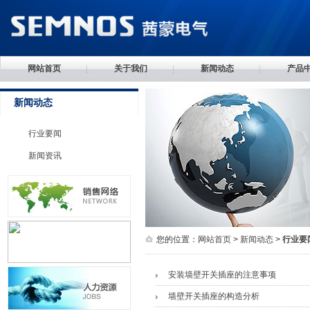
网站首页
关于我们
新闻动态
产品
新闻动态
行业要闻
新闻资讯
您的位置：
网站首页
>
新闻动态
>
行业要
安装墙壁开关插座的注意事项
墙壁开关插座的构造分析